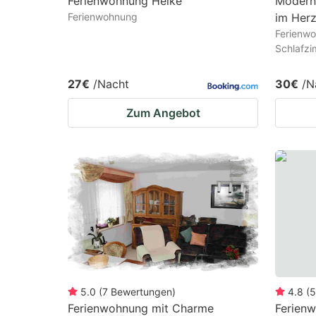
Ferienwohnung Heike
Modern
Ferienwohnung
im Herz
Ferienwo
Schlafz
27€
/Nacht
30€
/N
Zum Angebot
5.0
(
7
Bewertungen
)
4.8
(
5
Ferienwohnung mit Charme
Ferien