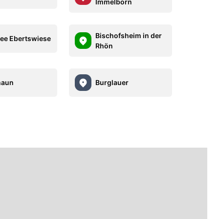
Immelborn
Bischofsheim in der
ee Ebertswiese
Rhön
haun
Burglauer