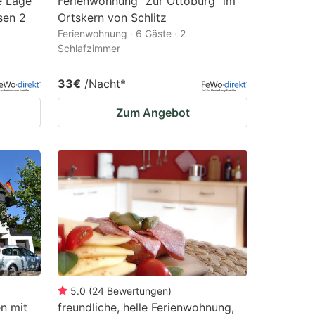
e Lage
Ferienwohnung "Zur Ottoburg" im
sen 2
Ortskern von Schlitz
Ferienwohnung · 6 Gäste · 2
Schlafzimmer
33€
/Nacht
*
Zum Angebot
5.0
(
24
Bewertungen
)
n mit
freundliche, helle Ferienwohnung,