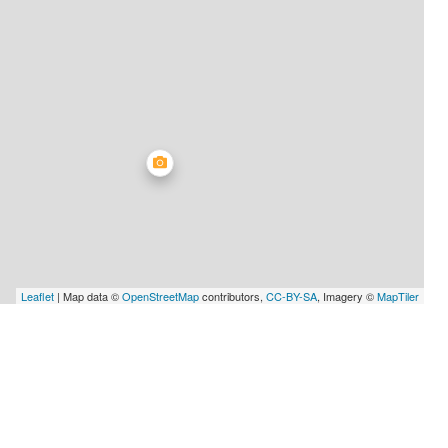
Leaflet
| Map data ©
OpenStreetMap
contributors,
CC-BY-SA
, Imagery ©
MapTiler