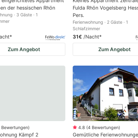
 eingerichtetes Appartment
Kleines Appartment zentral
en der hessischen Rhön
Fulda Rhön Vogelsberg Hes
hnung · 3 Gäste · 1
Pers.
immer
Ferienwohnung · 2 Gäste · 1
Schlafzimmer
acht
*
31€
/Nacht
*
Zum Angebot
Zum Angebot
Bewertungen
)
4.8
(
4
Bewertungen
)
wohnung Kämpf 2
Gemütliche Ferienwohnunge