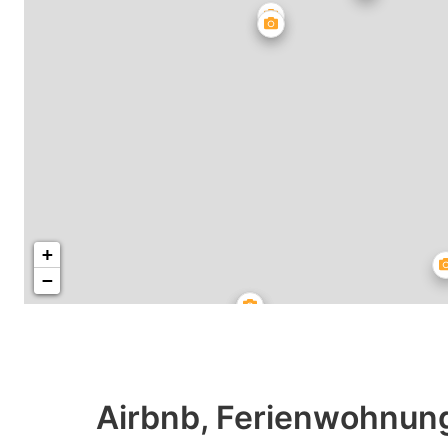
+
−
Airbnb, Ferienwohnung