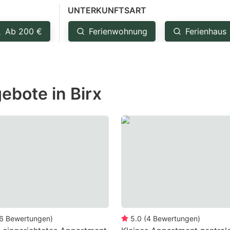
UNTERKUNFTSART
estion
ark
Ab 200 €
Ferienwohnung
Ferienhaus
ey
t
ebote in Birx
e
eyboard
ortcuts
r
hanging
tes.
6
Bewertungen
)
5.0
(
4
Bewertungen
)