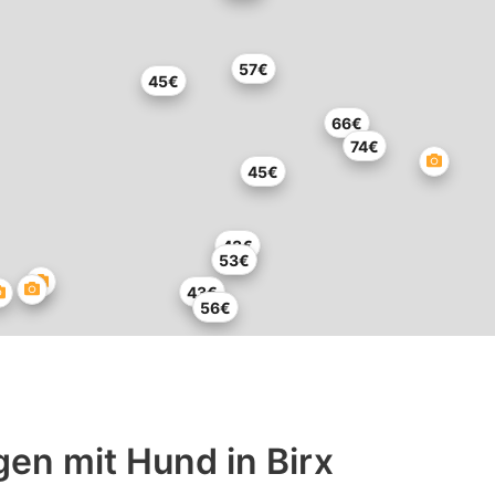
57€
45€
66€
74€
45€
43€
53€
43€
56€
en mit Hund in Birx