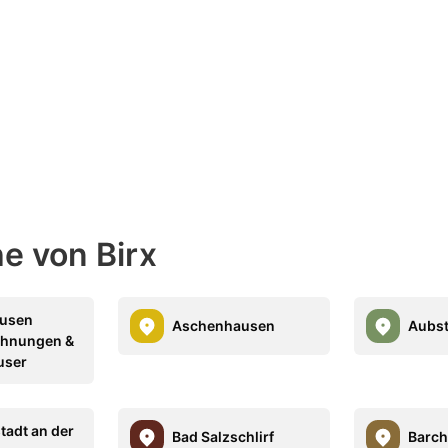
he von Birx
usen
Aschenhausen
Aubst
ohnungen &
user
tadt an der
Bad Salzschlirf
Barch