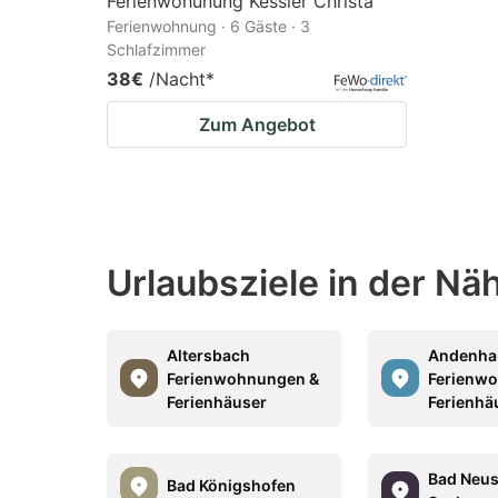
Ferienwohunung Kessler Christa
Ferienwohnung · 6 Gäste · 3
Schlafzimmer
38€
/Nacht
*
Zum Angebot
Urlaubsziele in der Nä
Altersbach
Andenha
Ferienwohnungen &
Ferienw
Ferienhäuser
Ferienhä
Bad Neus
Bad Königshofen