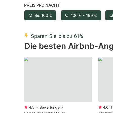
PREIS PRO NACHT
question
qu
mark
m
Bis 100 €
100 € - 199 €
key
k
to
to
Sparen Sie bis zu 61%
get
ge
Die besten Airbnb-Ang
the
th
keyboard
k
shortcuts
sh
for
fo
changing
c
dates.
da
4.5
(
7
Bewertungen
)
4.6
(
1