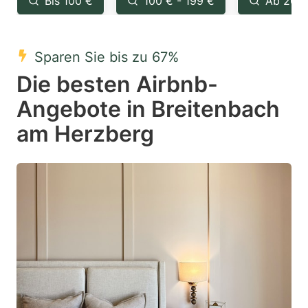
Bis 100 €
100 € - 199 €
Ab 200
question
question
mark
mark
Sparen Sie bis zu 67%
key
key
Die besten Airbnb-
to
to
get
get
Angebote in Breitenbach
the
the
am Herzberg
keyboard
keyboard
shortcuts
shortcuts
for
for
changing
changing
dates.
dates.