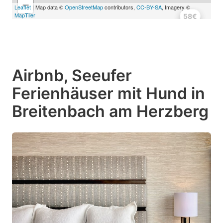
−
Leaflet
| Map data ©
OpenStreetMap
contributors,
CC-BY-SA
, Imagery ©
MapTiler
75€
75€
75€
58€
58€
Airbnb, Seeufer
Ferienhäuser mit Hund in
Breitenbach am Herzberg