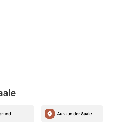
aale
grund
Aura an der Saale