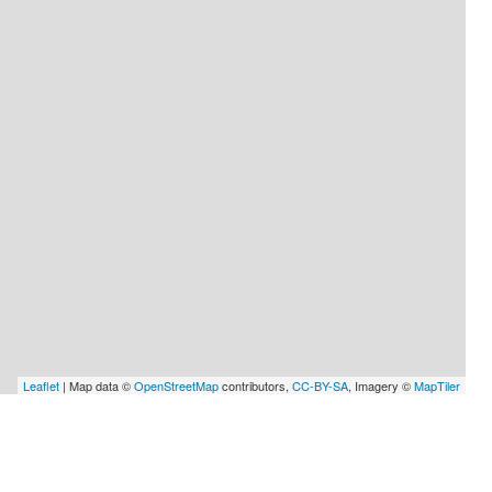
Leaflet
| Map data ©
OpenStreetMap
contributors,
CC-BY-SA
, Imagery ©
MapTiler