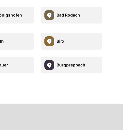
önigshofen
Bad Rodach
th
Birx
auer
Burgpreppach