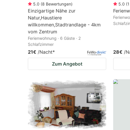
5.0
(
8
Bewertungen
)
5.0
(
1
Einzigartige Nähe zur
Ferien
Natur,Haustiere
Ferienwo
Schlafz
willkommen,Stadtrandlage - 4km
vom Zentrum
Ferienwohnung · 6 Gäste · 2
Schlafzimmer
21€
/Nacht
*
28€
/N
Zum Angebot