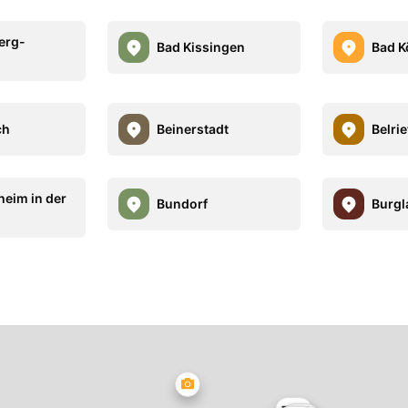
erg-
Bad Kissingen
Bad K
g
ch
Beinerstadt
Belrie
heim in der
Bundorf
Burgl