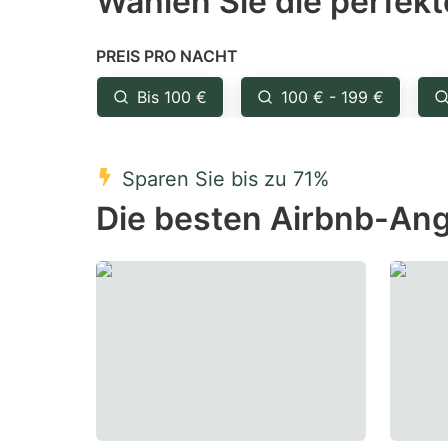
Wählen Sie die perfekt
Press
Pr
the
th
PREIS PRO NACHT
question
qu
mark
m
Bis 100 €
100 € - 199 €
key
k
to
to
Sparen Sie bis zu 71%
get
ge
Die besten Airbnb-Ang
the
th
keyboard
k
shortcuts
sh
for
fo
changing
c
dates.
da