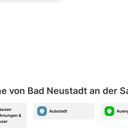
he von Bad Neustadt an der S
ausen
Aubstadt
Auen
ohnungen &
user