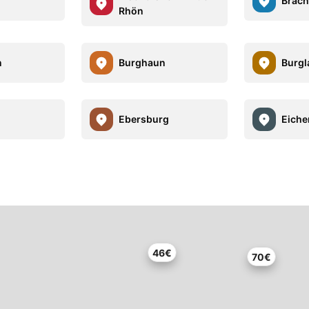
Brach
Rhön
n
Burghaun
Burgl
Ebersburg
Eiche
46€
70€