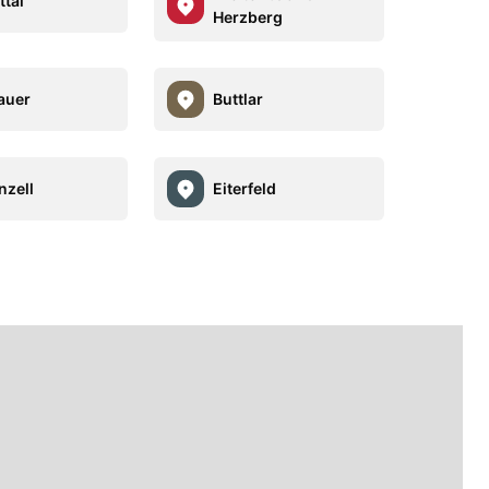
ttal
Herzberg
auer
Buttlar
nzell
Eiterfeld