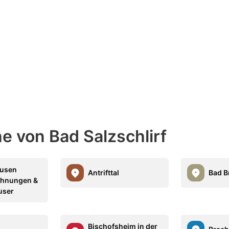
he von Bad Salzschlirf
usen
Antrifttal
Bad B
ohnungen &
user
Bischofsheim in der