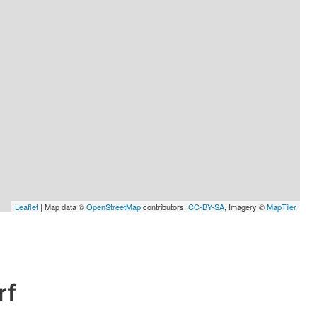
Leaflet
| Map data ©
OpenStreetMap
contributors,
CC-BY-SA
, Imagery ©
MapTiler
rf