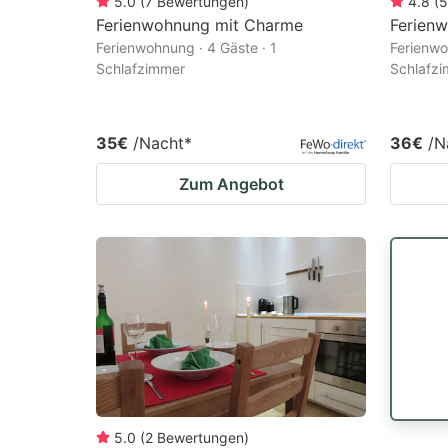
5.0
(
7
Bewertungen
)
4.8
(
5
Ferienwohnung mit Charme
Ferien
Ferienwohnung · 4 Gäste · 1
Ferienwo
Schlafzimmer
Schlafz
35€
/Nacht
*
36€
/N
Zum Angebot
5.0
(
2
Bewertungen
)