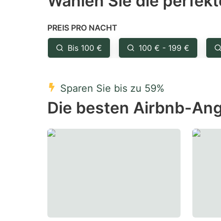
Wählen Sie die perfekt
Press
Pr
the
th
PREIS PRO NACHT
question
qu
mark
m
Bis 100 €
100 € - 199 €
key
k
to
to
Sparen Sie bis zu 59%
get
ge
Die besten Airbnb-Ange
the
th
keyboard
k
shortcuts
sh
for
fo
changing
c
dates.
da