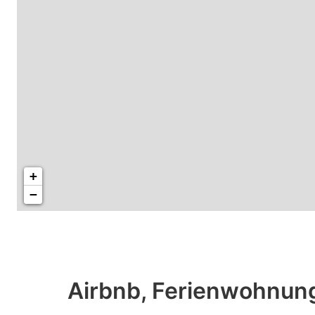
+
−
Airbnb, Ferienwohnung