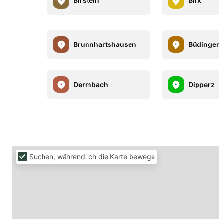
Birstein
Birx
Brunnhartshausen
Büdinge
Dermbach
Dipperz
Suchen, während ich die Karte bewege