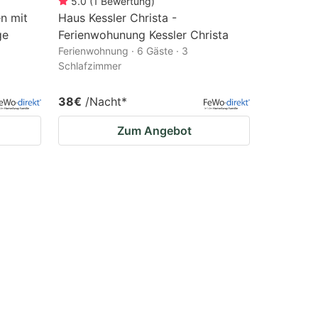
5.0
(
1
Bewertung
)
n mit
Haus Kessler Christa -
ge
Ferienwohunung Kessler Christa
Ferienwohnung · 6 Gäste · 3
Schlafzimmer
38€
/Nacht
*
Zum Angebot