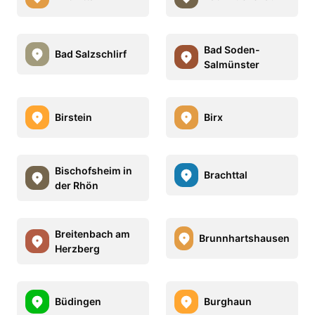
Bad Soden-
Bad Salzschlirf
Salmünster
Birstein
Birx
Bischofsheim in
Brachttal
der Rhön
Breitenbach am
Brunnhartshausen
Herzberg
Büdingen
Burghaun