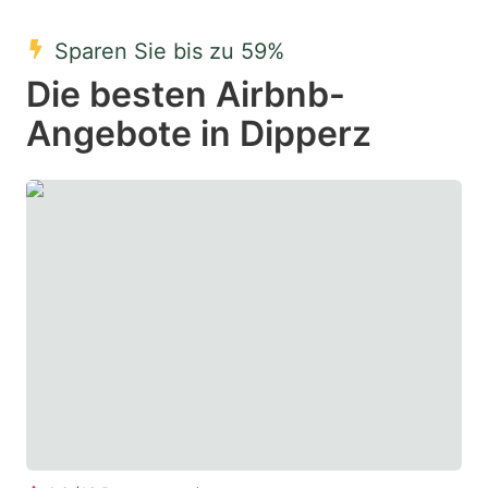
mark
mark
Sparen Sie bis zu 59%
key
key
Die besten Airbnb-
to
to
get
get
Angebote in Dipperz
the
the
keyboard
keyboard
shortcuts
shortcuts
for
for
changing
changing
dates.
dates.