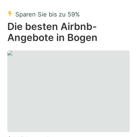
mark
mark
Sparen Sie bis zu 59%
key
key
Die besten Airbnb-
to
to
get
get
Angebote in Bogen
the
the
keyboard
keyboard
shortcuts
shortcuts
for
for
changing
changing
dates.
dates.