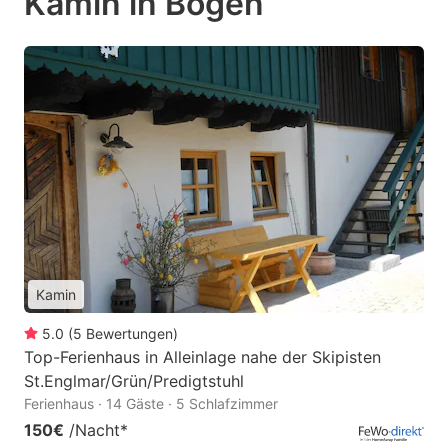
Kamin in Bogen
Kamin
5.0
(
5
Bewertungen
)
Top-Ferienhaus in Alleinlage nahe der Skipisten
St.Englmar/Grün/Predigtstuhl
Ferienhaus · 14 Gäste · 5 Schlafzimmer
150€
/Nacht
*