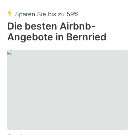
mark
mark
Sparen Sie bis zu 59%
key
key
Die besten Airbnb-
to
to
get
get
Angebote in Bernried
the
the
keyboard
keyboard
shortcuts
shortcuts
for
for
changing
changing
dates.
dates.