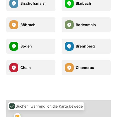
Bischofsmais
Blaibach
Böbrach
Bodenmais
Bogen
Brennberg
Cham
Chamerau
Suchen, während ich die Karte bewege