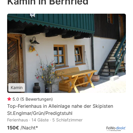
Kamin in Bernried
Kamin
5.0
(
5
Bewertungen
)
Top-Ferienhaus in Alleinlage nahe der Skipisten
St.Englmar/Grün/Predigtstuhl
Ferienhaus · 14 Gäste · 5 Schlafzimmer
150€
/Nacht
*