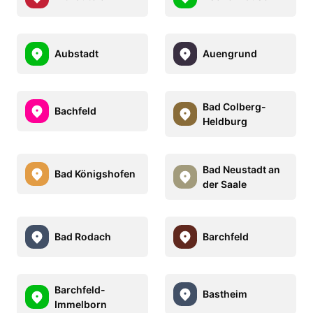
Aubstadt
Auengrund
Bad Colberg-
Bachfeld
Heldburg
Bad Neustadt an
Bad Königshofen
der Saale
Bad Rodach
Barchfeld
Barchfeld-
Bastheim
Immelborn