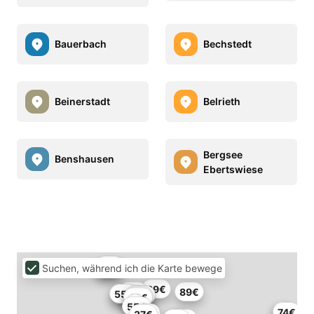
Bauerbach
Bechstedt
Beinerstadt
Belrieth
Bergsee
Benshausen
Ebertswiese
67€
Suchen, während ich die Karte bewege
90€
89€
36€
89€
55€
72€
40€
41€
42€
55€
74€
77€