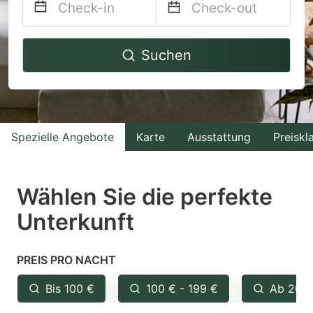
Navigate
Navigate
Suchen
forward
backward
to
to
interact
interact
with
with
Spezielle Angebote
Karte
Ausstattung
Preiskl
the
the
calendar
calendar
and
and
Wählen Sie die perfekte
select
select
Unterkunft
a
a
date.
date.
PREIS PRO NACHT
Press
Press
the
the
Bis 100 €
100 € - 199 €
Ab 200
question
question