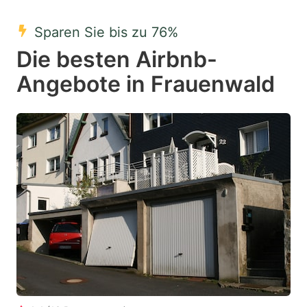
mark
mark
Sparen Sie bis zu 76%
key
key
Die besten Airbnb-
to
to
get
get
Angebote in Frauenwald
the
the
keyboard
keyboard
shortcuts
shortcuts
for
for
changing
changing
dates.
dates.