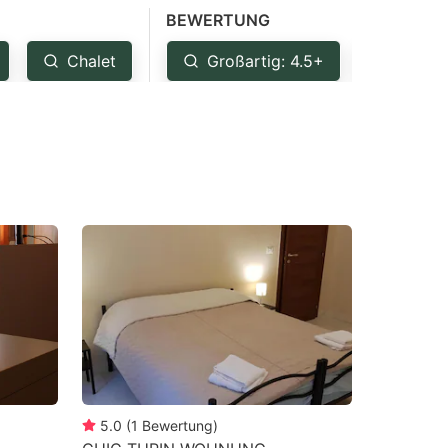
BEWERTUNG
Chalet
Großartig: 4.5+
Sehr g
5.0
(
1
Bewertung
)