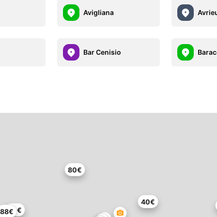
Avigliana
Avrie
Bar Cenisio
Bara
80€
40€
40€
88€