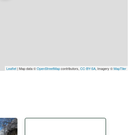
Leaflet
| Map data ©
OpenStreetMap
contributors,
CC-BY-SA
, Imagery ©
MapTiler