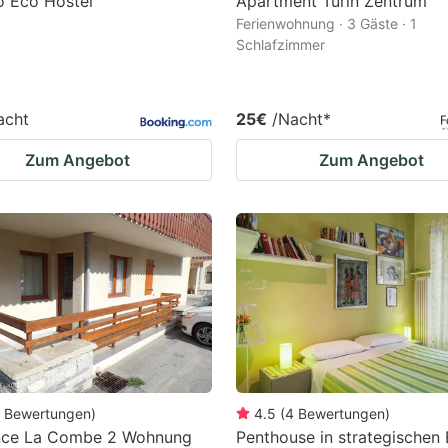
 Eco Hostel
Apartment Turin Zentrum
Ferienwohnung · 3 Gäste · 1
Schlafzimmer
acht
25€
/Nacht
*
Zum Angebot
Zum Angebot
Bewertungen
)
4.5
(
4
Bewertungen
)
nce La Combe 2 Wohnung
Penthouse in strategischen 