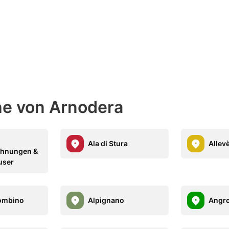
ähe von Arnodera
Ala di Stura
Allev
ohnungen &
user
lombino
Alpignano
Angr