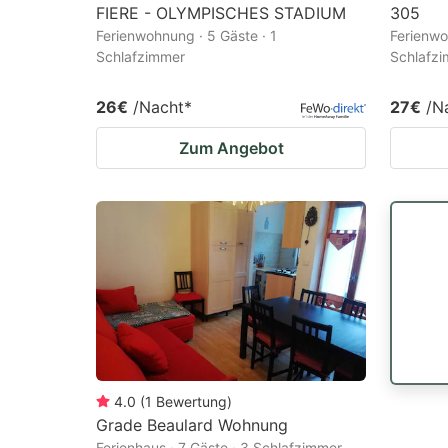
FIERE - OLYMPISCHES STADIUM
305
Ferienwohnung · 5 Gäste · 1
Ferienwo
Schlafzimmer
Schlafz
26€
/Nacht
*
27€
/N
Zum Angebot
4.0
(
1
Bewertung
)
Grade Beaulard Wohnung
Ferienhaus · 7 Gäste · 3 Schlafzimmer