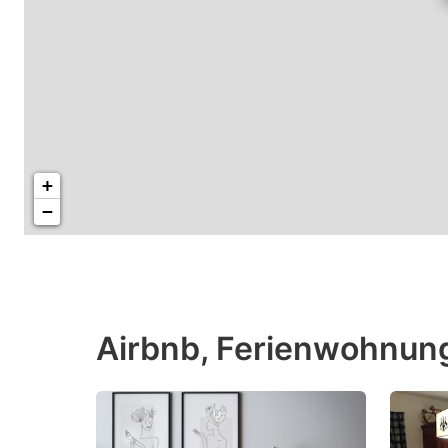
+
−
Airbnb, Ferienwohnun