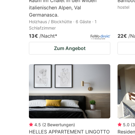
Raum im Chalet in den wilden
Bamboo
italienischen Alpen, Val
hostel
Germanasca.
Holzhaus / Blockhütte · 6 Gäste · 1
Schlafzimmer
13€
/Nacht
*
22€
/N
Zum Angebot
4.5
(
2
Bewertungen
)
5.0
(
3
HELLES APPARTEMENT LINGOTTO
Reside