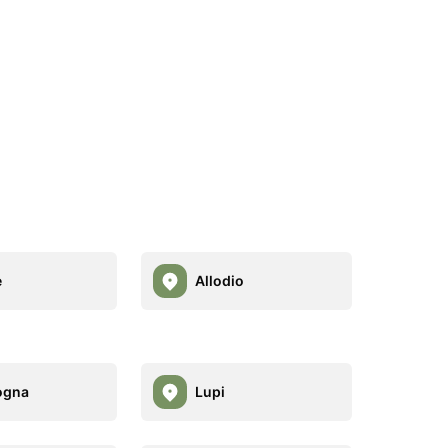
è
Allodio
ogna
Lupi