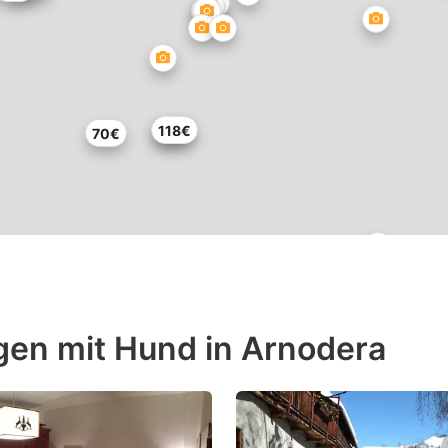
81€
118€
70€
gen mit Hund in Arnodera