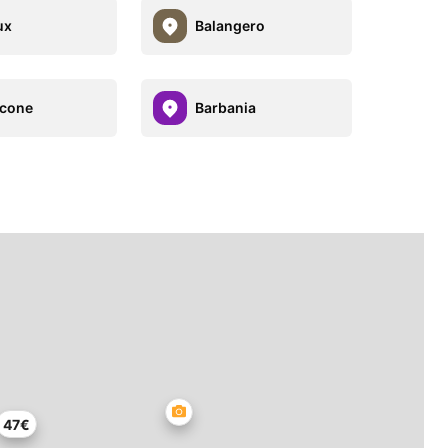
ux
Balangero
ccone
Barbania
47€