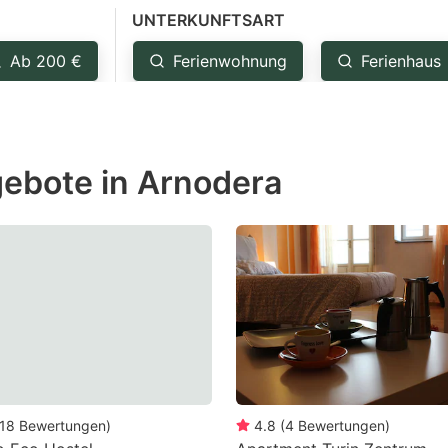
UNTERKUNFTSART
estion
ark
Ab 200 €
Ferienwohnung
Ferienhaus
ey
t
ebote in Arnodera
e
eyboard
ortcuts
r
hanging
tes.
18
Bewertungen
)
4.8
(
4
Bewertungen
)