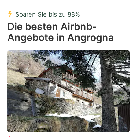
mark
mark
Sparen Sie bis zu 88%
key
key
Die besten Airbnb-
to
to
get
get
Angebote in Angrogna
the
the
keyboard
keyboard
shortcuts
shortcuts
for
for
changing
changing
dates.
dates.