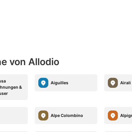
he von Allodio
ssa
Aiguilles
Airali
ohnungen &
user
Alpe Colombino
Alpig