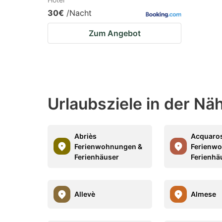
30€
/Nacht
Zum Angebot
Urlaubsziele in der Nä
Abriès
Acquaro
Ferienwohnungen &
Ferienw
Ferienhäuser
Ferienhä
Allevè
Almese