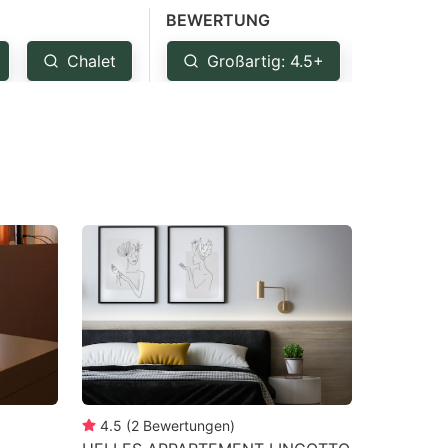
BEWERTUNG
Chalet
Großartig: 4.5+
Sehr g
4.5
(
2
Bewertungen
)