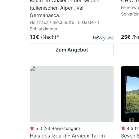
Raum im Chalet in den wilden
CHIC 
italienischen Alpen, Val
Ferienwo
Schlafz
Germanasca.
Holzhaus / Blockhütte · 6 Gäste · 1
Schlafzimmer
13€
/Nacht
*
25€
/N
Zum Angebot
5.0
(
23
Bewertungen
)
4.5
(
2
Hals des Izoard - Arvieux Tal im
Seven S