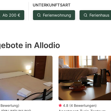
UNTERKUNFTSART
estion
ark
Ab 200 €
Ferienwohnung
Ferienhaus
ey
t
ebote in Allodio
e
eyboard
ortcuts
r
hanging
tes.
Bewertung
)
4.8
(
4
Bewertungen
)