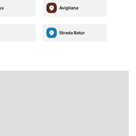
ux
Avigliana
Strada Batur