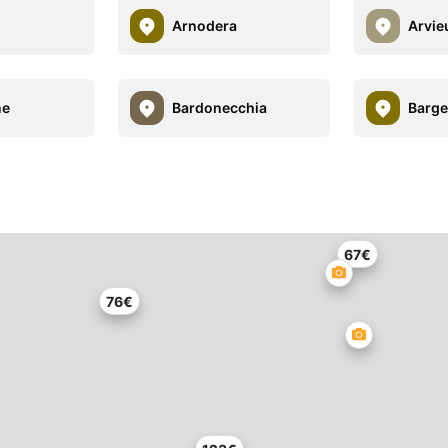
Arnodera
Arvie
ne
Bardonecchia
Barge
67€
76€