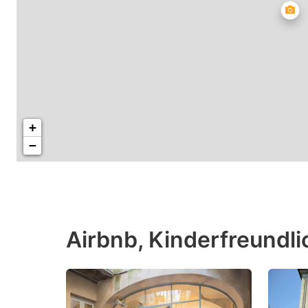
+
−
Airbnb, Kinderfreundl