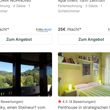
TURIN WOHNUNG
Apartment Turin Zentrum
hnung · 4 Gäste · 1
Ferienwohnung · 3 Gäste · 1
immer
Schlafzimmer
acht
*
25€
/Nacht
*
Zum Angebot
Zum Angebot
Bewertungen
)
4.5
(
4
Bewertungen
)
ky, einen Steinwurf vom
Penthouse in strategischen 