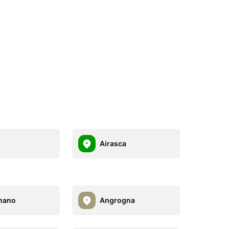
Airasca
nano
Angrogna