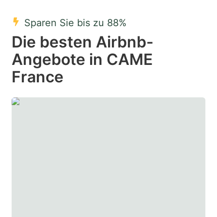
mark
mark
Sparen Sie bis zu 88%
key
key
Die besten Airbnb-
to
to
get
get
Angebote in CAME
the
the
France
keyboard
keyboard
shortcuts
shortcuts
for
for
changing
changing
dates.
dates.