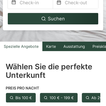
Navigate
Navigate
Suchen
forward
backward
to
to
interact
interact
with
with
Spezielle Angebote
Karte
Ausstattung
Preiskl
the
the
calendar
calendar
and
and
Wählen Sie die perfekte
select
select
Unterkunft
a
a
date.
date.
PREIS PRO NACHT
Press
Press
the
the
Bis 100 €
100 € - 199 €
Ab 200
question
question