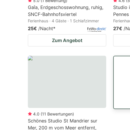
5.0
(
1
Bewertung
)
4.6
(
5
Gaîa, Erdgeschosswohnung, ruhig,
Studio 
SNCF-Bahnhofsviertel
Pennes
Ferienhaus · 4 Gäste · 1 Schlafzimmer
Ferienha
25€
/Nacht
*
27€
/N
Zum Angebot
4.0
(
11
Bewertungen
)
Schönes Studio St Mandrier sur
Mer, 200 m vom Meer entfernt,