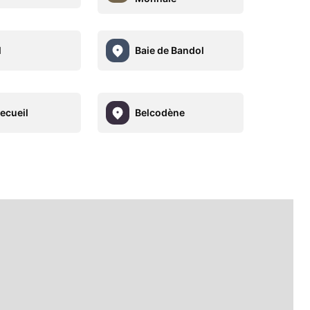
l
Baie de Bandol
ecueil
Belcodène