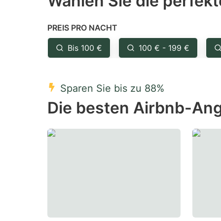
Wählen Sie die perfekt
Press
Pr
the
th
PREIS PRO NACHT
question
qu
mark
m
Bis 100 €
100 € - 199 €
key
k
to
to
Sparen Sie bis zu 88%
get
ge
Die besten Airbnb-Ang
the
th
keyboard
k
shortcuts
sh
for
fo
changing
c
dates.
da