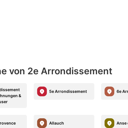
ähe von 2e Arrondissement
dissement
5e Arrondissement
6e Ar
ohnungen &
user
Provence
Allauch
Anse 