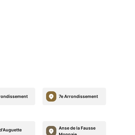
rondissement
7e Arrondissement
Anse de la Fausse
d'Auguette
Monnaie