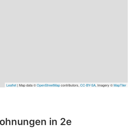
Leaflet
| Map data ©
OpenStreetMap
contributors,
CC-BY-SA
, Imagery ©
MapTiler
wohnungen in 2e