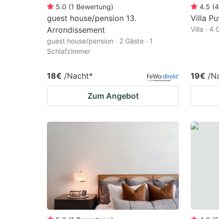
5.0
(
1
Bewertung
)
4.5
(
4
guest house/pension 13.
Villa P
Arrondissement
Villa · 4
guest house/pension · 2 Gäste · 1
Schlafzimmer
18€
/Nacht
*
19€
/N
Zum Angebot