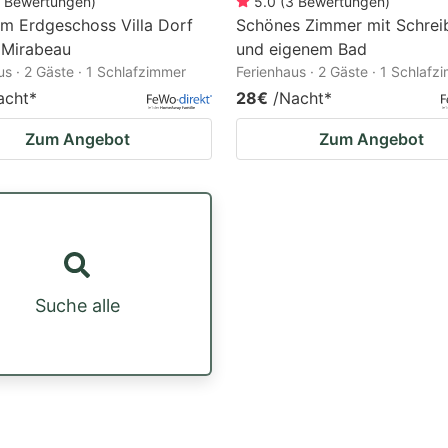
Bewertungen
)
5.0
(
3
Bewertungen
)
im Erdgeschoss Villa Dorf
Schönes Zimmer mit Schrei
 Mirabeau
und eigenem Bad
us · 2 Gäste · 1 Schlafzimmer
Ferienhaus · 2 Gäste · 1 Schlafz
acht
*
28€
/Nacht
*
Zum Angebot
Zum Angebot
Suche alle