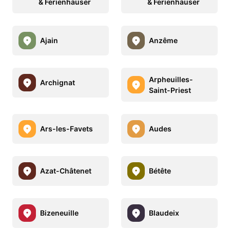
& Ferienhäuser
& Ferienhäuser
Ajain
Anzême
Arpheuilles-
Archignat
Saint-Priest
Ars-les-Favets
Audes
Azat-Châtenet
Bétête
Bizeneuille
Blaudeix