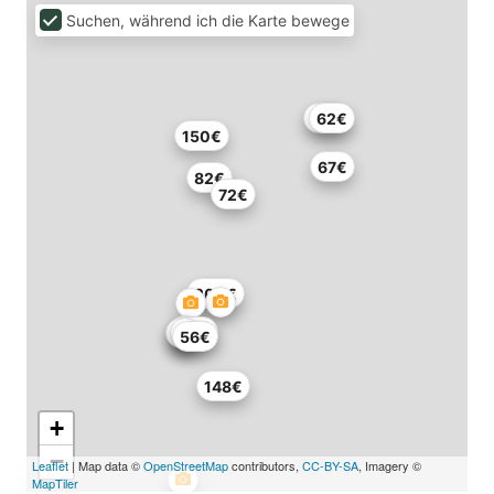
Suchen, während ich die Karte bewege
86€
62€
150€
67€
82€
72€
200€
67€
56€
148€
+
−
Leaflet
| Map data ©
OpenStreetMap
contributors,
CC-BY-SA
, Imagery ©
MapTiler