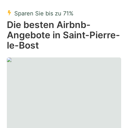
mark
mark
Sparen Sie bis zu 71%
key
key
Die besten Airbnb-
to
to
get
get
Angebote in Saint-Pierre-
the
the
le-Bost
keyboard
keyboard
shortcuts
shortcuts
for
for
changing
changing
dates.
dates.