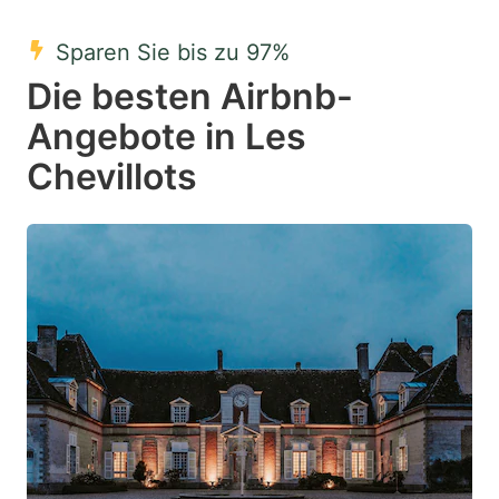
mark
mark
Sparen Sie bis zu 97%
key
key
Die besten Airbnb-
to
to
get
get
Angebote in Les
the
the
Chevillots
keyboard
keyboard
shortcuts
shortcuts
for
for
changing
changing
dates.
dates.