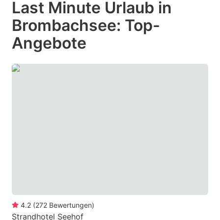
Last Minute Urlaub in
key
key
Brombachsee: Top-
to
to
get
get
Angebote
the
the
keyboard
keyboard
shortcuts
shortcuts
for
for
changing
changing
dates.
dates.
4.2
(
272
Bewertungen
)
Strandhotel Seehof