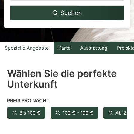
Navigate
Navigate
Suchen
forward
backward
to
to
interact
interact
with
with
Spezielle Angebote
Karte
Ausstattung
Preiskl
the
the
calendar
calendar
and
and
Wählen Sie die perfekte
select
select
Unterkunft
a
a
date.
date.
PREIS PRO NACHT
Press
Press
the
the
Bis 100 €
100 € - 199 €
Ab 200
question
question
mark
mark