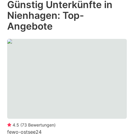
Günstig Unterkünfte in
key
key
Nienhagen: Top-
to
to
get
get
Angebote
the
the
keyboard
keyboard
shortcuts
shortcuts
for
for
changing
changing
dates.
dates.
4.5
(
73
Bewertungen
)
fewo-ostsee24