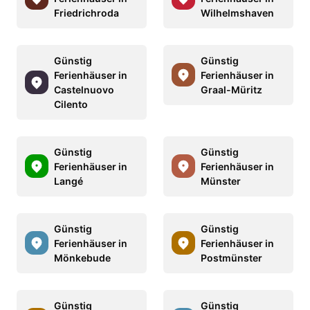
Friedrichroda
Wilhelmshaven
Günstig
Günstig
Ferienhäuser in
Ferienhäuser in
Castelnuovo
Graal-Müritz
Cilento
Günstig
Günstig
Ferienhäuser in
Ferienhäuser in
Langé
Münster
Günstig
Günstig
Ferienhäuser in
Ferienhäuser in
Mönkebude
Postmünster
Günstig
Günstig