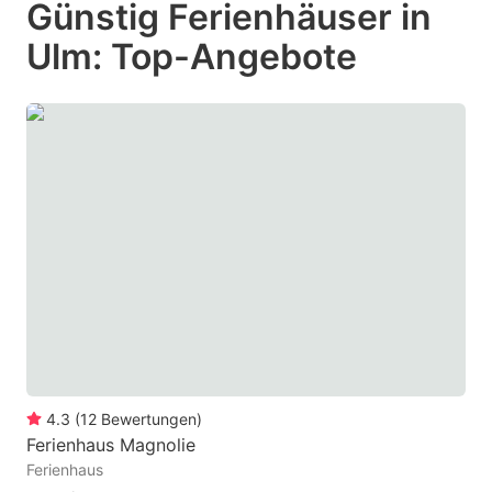
Günstig Ferienhäuser in
key
key
Ulm: Top-Angebote
to
to
get
get
the
the
keyboard
keyboard
shortcuts
shortcuts
for
for
changing
changing
dates.
dates.
4.3
(
12
Bewertungen
)
Ferienhaus Magnolie
Ferienhaus