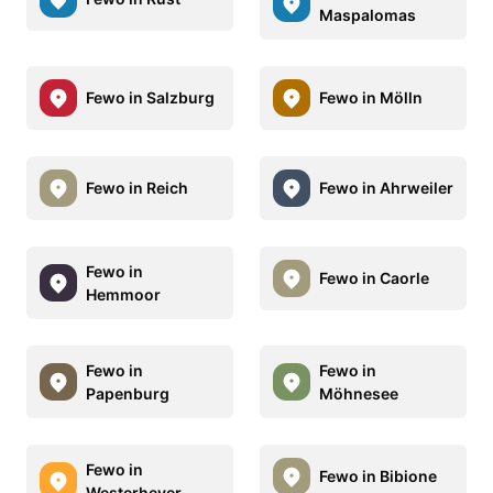
Maspalomas
Fewo in Salzburg
Fewo in Mölln
Fewo in Reich
Fewo in Ahrweiler
Fewo in
Fewo in Caorle
Hemmoor
Fewo in
Fewo in
Papenburg
Möhnesee
Fewo in
Fewo in Bibione
Westerhever