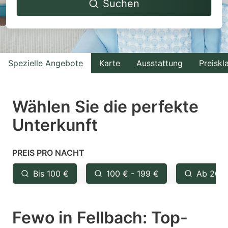
Suchen
forward
backward
to
to
interact
interact
with
with
Spezielle Angebote
Karte
Ausstattung
Preiskl
the
the
calendar
calendar
and
and
Wählen Sie die perfekte
select
select
Unterkunft
a
a
date.
date.
PREIS PRO NACHT
Press
Press
the
the
Bis 100 €
100 € - 199 €
Ab 200
question
question
mark
mark
Fewo in Fellbach: Top-
key
key