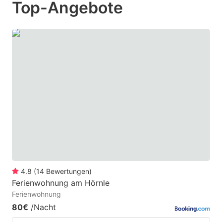
Top-Angebote
to
to
get
get
the
the
keyboard
keyboard
shortcuts
shortcuts
for
for
changing
changing
dates.
dates.
4.8
(
14
Bewertungen
)
Ferienwohnung am Hörnle
Ferienwohnung
80€
/Nacht