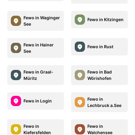
Fewo in Waginger
Fewo in Kitzingen
See
Fewo in Hainer
Fewo in Rust
See
Fewo in Graal-
Fewo in Bad
Müritz
Wörishofen
Fewo in
Fewo in Login
Lechbruck a.See
Fewo in
Fewo in
Kiefersfelden
Walchensee