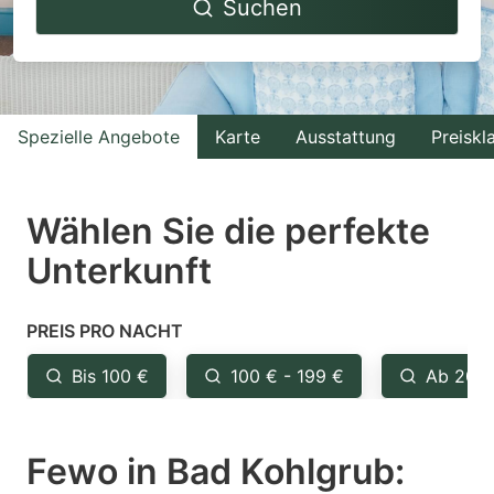
Suchen
forward
backward
to
to
interact
interact
with
with
Spezielle Angebote
Karte
Ausstattung
Preiskl
the
the
calendar
calendar
and
and
Wählen Sie die perfekte
select
select
Unterkunft
a
a
date.
date.
PREIS PRO NACHT
Press
Press
the
the
Bis 100 €
100 € - 199 €
Ab 200
question
question
mark
mark
Fewo in Bad Kohlgrub:
key
key