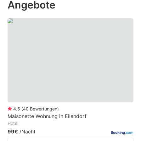
Angebote
to
to
get
get
the
the
keyboard
keyboard
shortcuts
shortcuts
for
for
changing
changing
dates.
dates.
4.5
(
40
Bewertungen
)
Maisonette Wohnung in Eilendorf
Hotel
99€
/Nacht