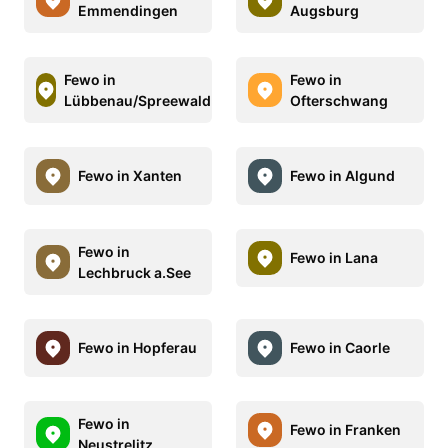
Emmendingen
Augsburg
Fewo in
Fewo in
Lübbenau/Spreewald
Ofterschwang
Fewo in Xanten
Fewo in Algund
Fewo in
Fewo in Lana
Lechbruck a.See
Fewo in Hopferau
Fewo in Caorle
Fewo in
Fewo in Franken
Neustrelitz