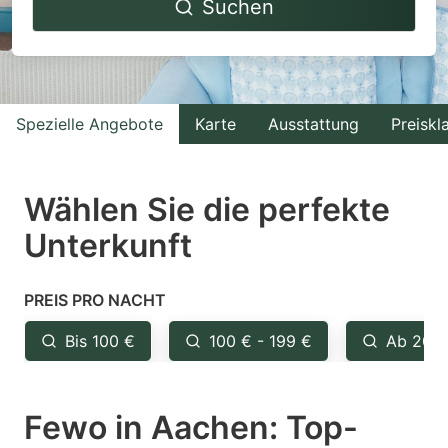
Suchen
forward
backward
to
to
interact
interact
with
with
Spezielle Angebote
Karte
Ausstattung
Preiskl
the
the
calendar
calendar
and
and
Wählen Sie die perfekte
select
select
Unterkunft
a
a
date.
date.
PREIS PRO NACHT
Press
Press
the
the
Bis 100 €
100 € - 199 €
Ab 200
question
question
mark
mark
Fewo in Aachen: Top-
key
key