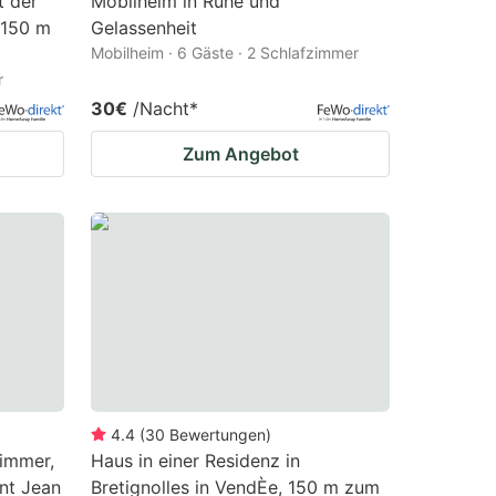
t der
Mobilheim in Ruhe und
 150 m
Gelassenheit
Mobilheim · 6 Gäste · 2 Schlafzimmer
r
30€
/Nacht
*
Zum Angebot
4.4
(
30
Bewertungen
)
Zimmer,
Haus in einer Residenz in
nt Jean
Bretignolles in VendÈe, 150 m zum