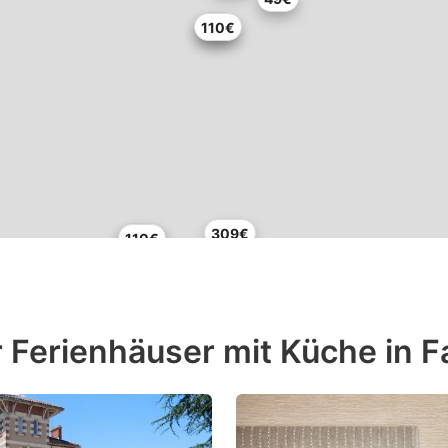
110€
58€
309€
110€
110€
 Ferienhäuser mit Küche in F