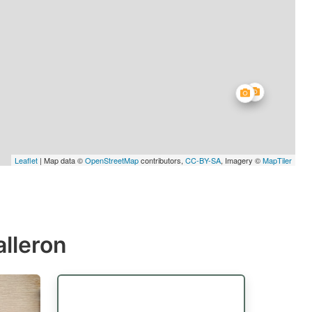
Leaflet
| Map data ©
OpenStreetMap
contributors,
CC-BY-SA
, Imagery ©
MapTiler
alleron