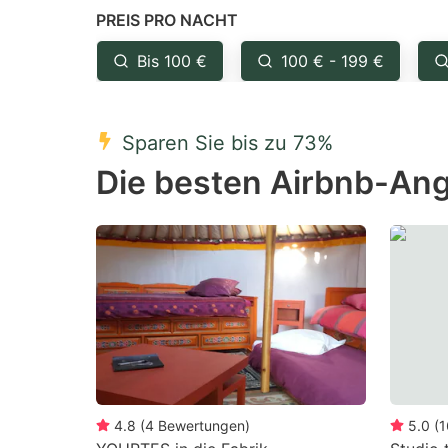
PREIS PRO NACHT
question
qu
mark
m
Bis 100 €
100 € - 199 €
key
k
to
to
Sparen Sie bis zu 73%
get
ge
Die besten Airbnb-Ang
the
th
keyboard
k
shortcuts
sh
for
fo
changing
c
dates.
da
4.8
(
4
Bewertungen
)
5.0
(
1