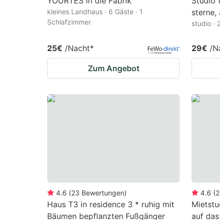
YOURTES in die Fabrik
Studio t
kleines Landhaus · 6 Gäste · 1
sterne,
Schlafzimmer
studio ·
25€
/Nacht
*
29€
/N
Zum Angebot
4.6
(
23
Bewertungen
)
4.6
(
2
Haus T3 in residence 3 * ruhig mit
Mietst
Bäumen bepflanzten Fußgänger
auf das