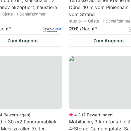
t comfort, klassifiziert 2
Terrasse auf einer Ebene mi
 ancv akzeptiert, haustiere
Düne, 10 m vom Pinienhain,
 2 Gäste · 1 Schlafzimmer
vom Strand
studio · 4 Gäste · 1 Schlafzimme
acht
*
29€
/Nacht
*
Zum Angebot
Zum Angebot
4
Bewertungen
)
4.3
(
7
Bewertungen
)
udio 30 m2 Panoramablick
Mobilheim, 3 komfortable 
 Meer zu allen Zeiten
4-Sterne-Campingplatz, Sai