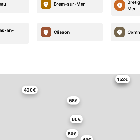
Breti
eau
Brem-sur-Mer
Mer
es-en-
Clisson
Comm
70€
152€
400€
56€
60€
58€
49€