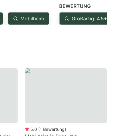
BEWERTUNG
Mobilheim
Großartig: 4.5+
Se
5.0
(
1
Bewertung
)