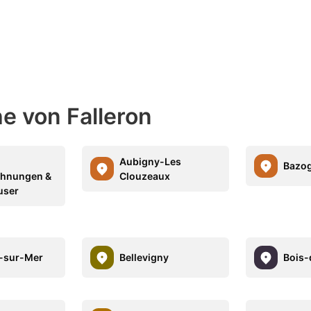
he von Falleron
Aubigny-Les
Bazog
ohnungen &
Clouzeaux
user
-sur-Mer
Bellevigny
Bois-