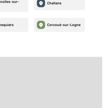
gnolles-sur-
Challans
equiers
Corcoué-sur-Logne