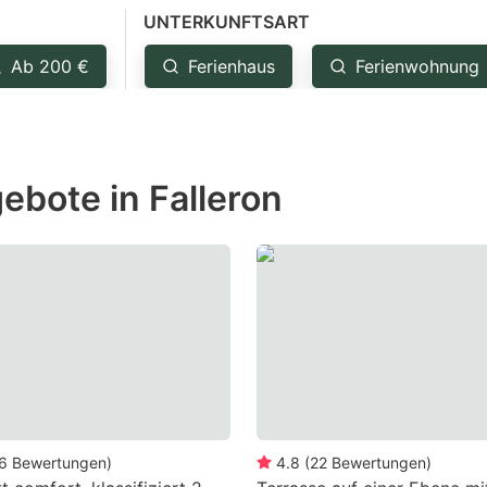
UNTERKUNFTSART
estion
ark
Ab 200 €
Ferienhaus
Ferienwohnung
ey
t
ebote in Falleron
e
eyboard
ortcuts
r
hanging
tes.
6
Bewertungen
)
4.8
(
22
Bewertungen
)