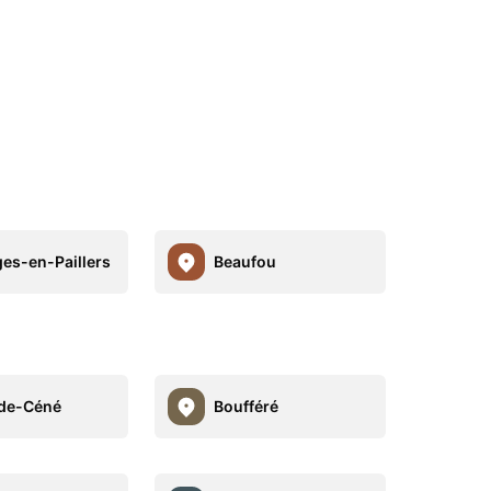
es-en-Paillers
Beaufou
de-Céné
Boufféré