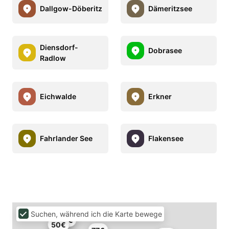
Dallgow-Döberitz
Dämeritzsee
Diensdorf-
Dobrasee
Radlow
Eichwalde
Erkner
Fahrlander See
Flakensee
Suchen, während ich die Karte bewege
80€
50€