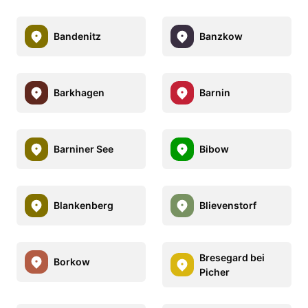
Bandenitz
Banzkow
Barkhagen
Barnin
Barniner See
Bibow
Blankenberg
Blievenstorf
Bresegard bei
Borkow
Picher