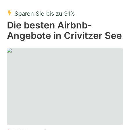
mark
mark
Sparen Sie bis zu 91%
key
key
Die besten Airbnb-
to
to
get
get
Angebote in Crivitzer See
the
the
keyboard
keyboard
shortcuts
shortcuts
for
for
changing
changing
dates.
dates.