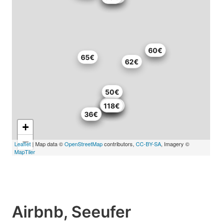
65€
60€
65€
62€
40€
50€
123€
141€
87€
70€
104€
118€
36€
36€
+
−
Leaflet
| Map data ©
OpenStreetMap
contributors,
CC-BY-SA
, Imagery ©
MapTiler
Airbnb, Seeufer