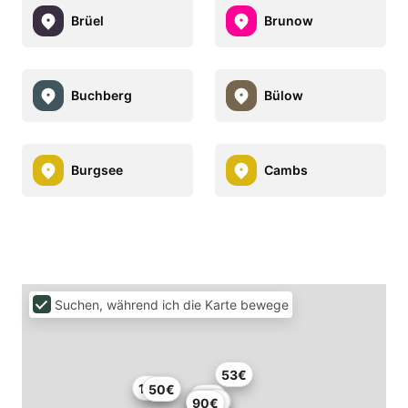
Brüel
Brunow
Buchberg
Bülow
Burgsee
Cambs
Suchen, während ich die Karte bewege
53€
160€
50€
78€
247€
107€
90€