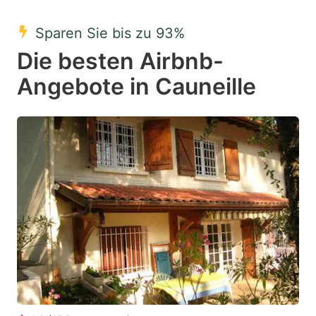
mark
mark
Sparen Sie bis zu 93%
key
key
Die besten Airbnb-
to
to
get
get
Angebote in Cauneille
the
the
keyboard
keyboard
shortcuts
shortcuts
for
for
changing
changing
dates.
dates.