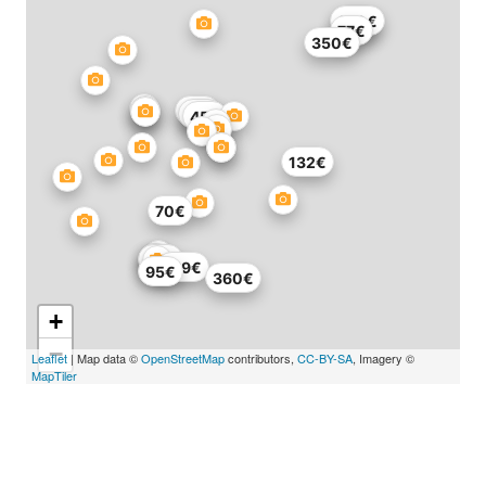
100€
45€
77€
350€
70€
55€
45€
132€
70€
69€
159€
95€
360€
+
−
Leaflet
| Map data ©
OpenStreetMap
contributors,
CC-BY-SA
, Imagery ©
MapTiler