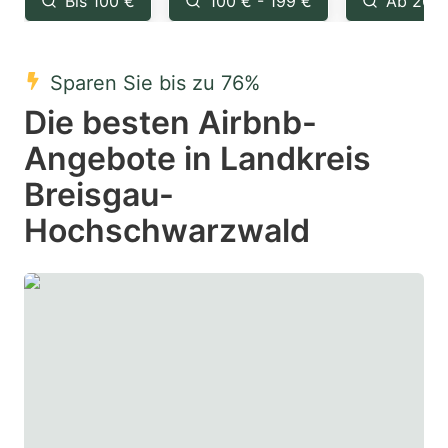
Bis 100 €
100 € - 199 €
Ab 200
question
question
mark
mark
Sparen Sie bis zu 76%
key
key
Die besten Airbnb-
to
to
get
get
Angebote in Landkreis
the
the
Breisgau-
keyboard
keyboard
Hochschwarzwald
shortcuts
shortcuts
for
for
changing
changing
dates.
dates.