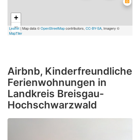
+
−
Leaflet
| Map data ©
OpenStreetMap
contributors,
CC-BY-SA
, Imagery ©
MapTiler
Airbnb, Kinderfreundliche
Ferienwohnungen in
Landkreis Breisgau-
Hochschwarzwald