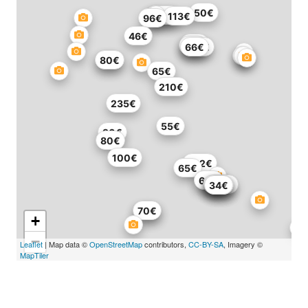
50€
183€
284€
113€
96€
46€
82€
64€
66€
139€
47€
80€
65€
210€
235€
55€
90€
80€
100€
432€
65€
55€
60€
208€
34€
34€
57€
58€
54€
70€
+
−
Leaflet
| Map data ©
OpenStreetMap
contributors,
CC-BY-SA
, Imagery ©
MapTiler