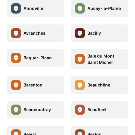
Annoville
Aucey-la-Plaine
Avranches
Bacilly
Baie du Mont
Baguer-Pican
Saint Michel
Barenton
Beauchêne
Beaucoudray
Beauficel
Belval
Beslon