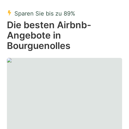
mark
mark
Sparen Sie bis zu 89%
key
key
Die besten Airbnb-
to
to
get
get
Angebote in
the
the
Bourguenolles
keyboard
keyboard
shortcuts
shortcuts
for
for
changing
changing
dates.
dates.