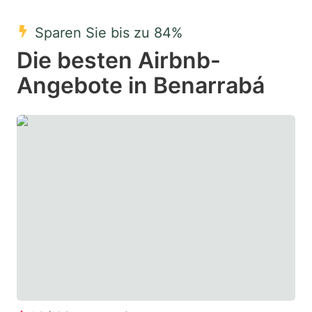
mark
mark
Sparen Sie bis zu 84%
key
key
Die besten Airbnb-
to
to
get
get
Angebote in Benarrabá
the
the
keyboard
keyboard
shortcuts
shortcuts
for
for
changing
changing
dates.
dates.