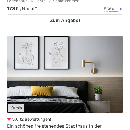
Ferienhaus · 6 Gäste · 3 Schlafzimmer
173€
/Nacht
*
Zum Angebot
Kamin
5.0
(
2
Bewertungen
)
Ein schönes freistehendes Stadthaus in der