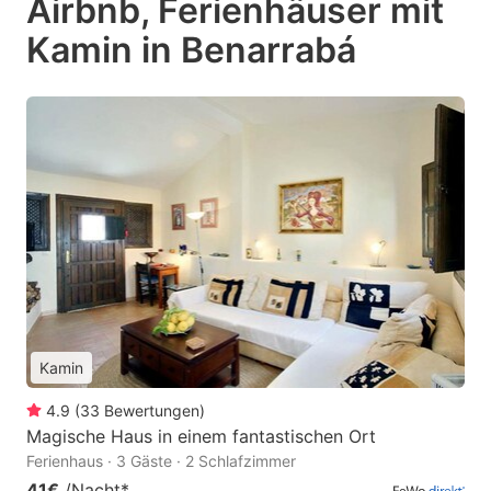
Airbnb, Ferienhäuser mit
Kamin in Benarrabá
Kamin
4.9
(
33
Bewertungen
)
Magische Haus in einem fantastischen Ort
Ferienhaus · 3 Gäste · 2 Schlafzimmer
41€
/Nacht
*