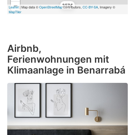
−
357€
Leaflet
| Map data ©
OpenStreetMap
contributors,
CC-BY-SA
, Imagery ©
MapTiler
Airbnb,
Ferienwohnungen mit
Klimaanlage in Benarrabá