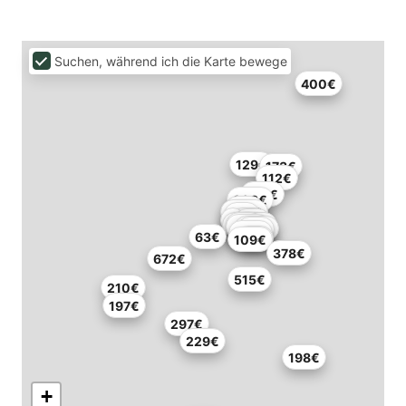
Suchen, während ich die Karte bewege
400€
129€
173€
112€
162€
308€
50€
200€
41€
52€
67€
80€
65€
110€
120€
357€
98€
188€
63€
95€
109€
378€
672€
515€
210€
197€
297€
229€
198€
+