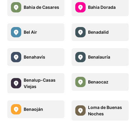
Bahia de Casares
Bahia Dorada
Bel Air
Benadalid
Benahavís
Benalauría
Benalup-Casas
Benaocaz
Viejas
Loma de Buenas
Benaoján
Noches