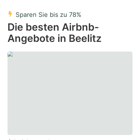
mark
mark
Sparen Sie bis zu 78%
key
key
Die besten Airbnb-
to
to
get
get
Angebote in Beelitz
the
the
keyboard
keyboard
shortcuts
shortcuts
for
for
changing
changing
dates.
dates.