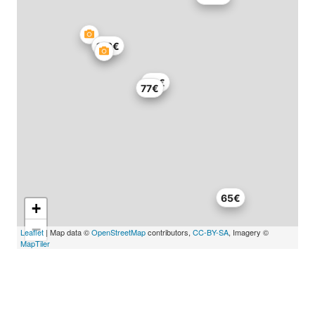
112€
45€
77€
65€
+
−
Leaflet
| Map data ©
OpenStreetMap
contributors,
CC-BY-SA
, Imagery ©
MapTiler