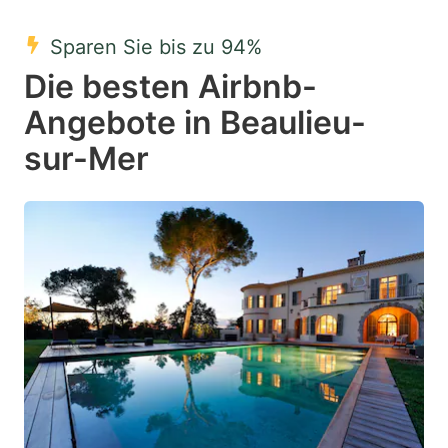
mark
mark
Sparen Sie bis zu 94%
key
key
Die besten Airbnb-
to
to
get
get
Angebote in Beaulieu-
the
the
sur-Mer
keyboard
keyboard
shortcuts
shortcuts
for
for
changing
changing
dates.
dates.