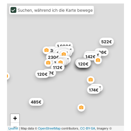
Suchen, während ich die Karte bewege
522€
1.908€
332€
610€
143€
103€
106€
164€
163€
84€
1.596€
142€
230€
143€
157€
75€
99€
117€
137€
138€
179€
106€
129€
120€
112€
167€
120€
174€
174€
485€
+
−
Leaflet
| Map data ©
OpenStreetMap
contributors,
CC-BY-SA
, Imagery ©