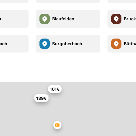
m
Blaufelden
Bruck
lach
Burgoberbach
Bütth
161€
139€