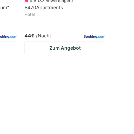
4.8
(
32
Bewertungen
)
aum"
B470Apartments
Hotel
44€
/Nacht
Zum Angebot