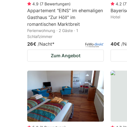
4.9
(
7
Bewertungen
)
4.2
(
7
Appartement "EINS" im ehemaligen
Bayeris
Gasthaus "Zur Höll" im
Hotel
romantischen Marktbreit
Ferienwohnung · 2 Gäste · 1
Schlafzimmer
26€
/Nacht
*
40€
/N
Zum Angebot