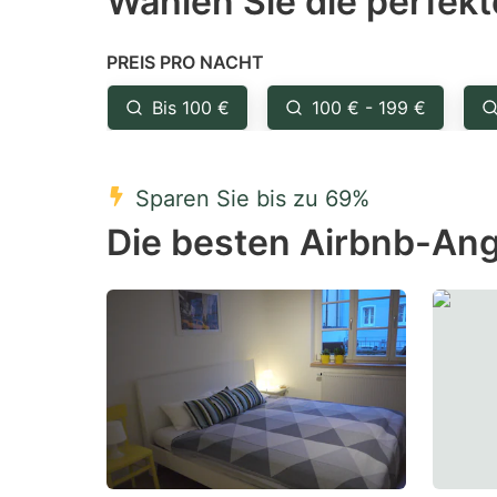
Wählen Sie die perfekt
Press
Pr
the
th
PREIS PRO NACHT
question
qu
mark
m
Bis 100 €
100 € - 199 €
key
k
to
to
Sparen Sie bis zu 69%
get
ge
Die besten Airbnb-An
the
th
keyboard
k
shortcuts
sh
for
fo
changing
c
dates.
da