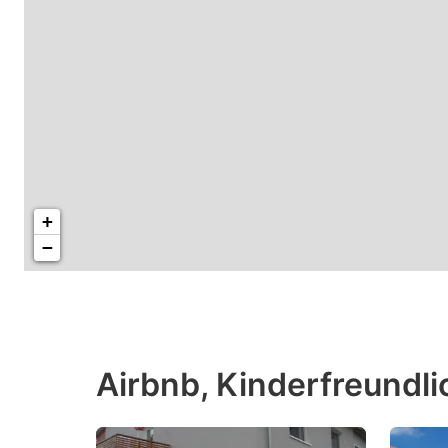
+
−
Airbnb, Kinderfreund