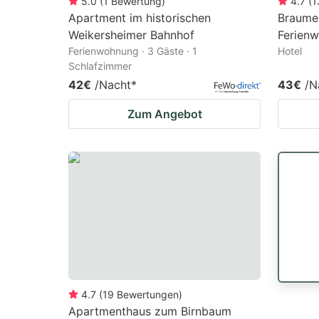
5.0
(
1
Bewertung
)
4.7
(
1
Apartment im historischen
Braumei
Weikersheimer Bahnhof
Ferien
Ferienwohnung · 3 Gäste · 1
Hotel
Schlafzimmer
42€
/Nacht
*
43€
/N
Zum Angebot
4.7
(
19
Bewertungen
)
Apartmenthaus zum Birnbaum