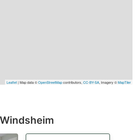
Leaflet
| Map data ©
OpenStreetMap
contributors,
CC-BY-SA
, Imagery ©
MapTiler
d Windsheim