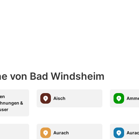
ähe von Bad Windsheim
fen
Aisch
Amme
ohnungen &
user
Aurach
Aurac