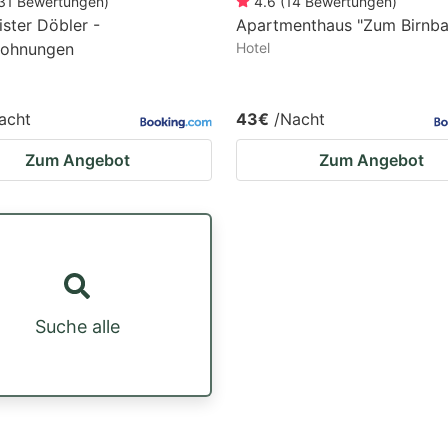
31
Bewertungen
)
4.6
(
14
Bewertungen
)
ster Döbler -
Apartmenthaus "Zum Birnb
wohnungen
Hotel
acht
43€
/Nacht
Zum Angebot
Zum Angebot
Suche alle