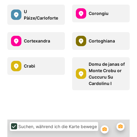
U
Corongiu
Pàize/Carloforte
Cortexandra
Cortoghiana
Domu de janas of
Crabì
Monte Crobu or
Cuccuru Su
Cardolinu I
Suchen, während ich die Karte bewege