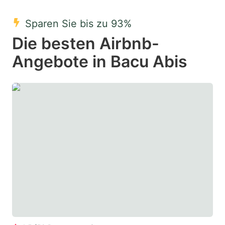
mark
mark
Sparen Sie bis zu 93%
key
key
Die besten Airbnb-
to
to
get
get
Angebote in Bacu Abis
the
the
keyboard
keyboard
shortcuts
shortcuts
for
for
changing
changing
dates.
dates.