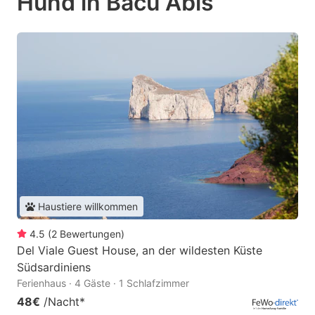
Hund in Bacu Abis
Haustiere willkommen
4.5
(
2
Bewertungen
)
Del Viale Guest House, an der wildesten Küste
Südsardiniens
Ferienhaus · 4 Gäste · 1 Schlafzimmer
48€
/Nacht
*