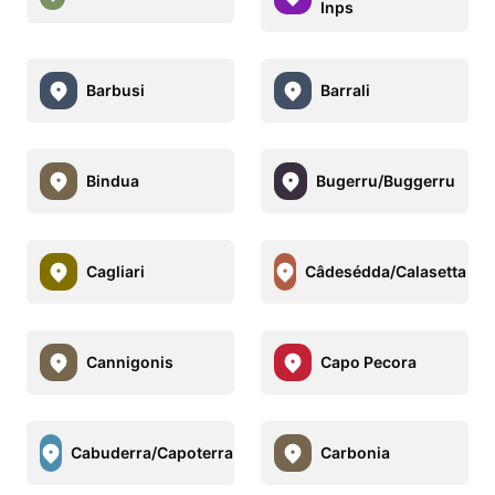
Inps
Barbusi
Barrali
Bindua
Bugerru/Buggerru
Cagliari
Câdesédda/Calasetta
Cannigonis
Capo Pecora
Cabuderra/Capoterra
Carbonia