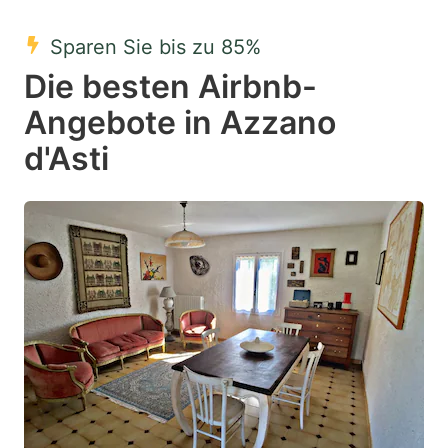
mark
mark
Sparen Sie bis zu 85%
key
key
Die besten Airbnb-
to
to
get
get
Angebote in Azzano
the
the
d'Asti
keyboard
keyboard
shortcuts
shortcuts
for
for
changing
changing
dates.
dates.