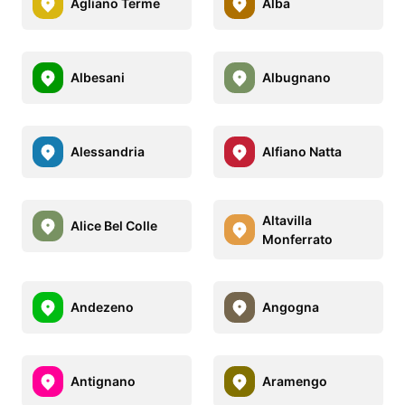
Agliano Terme
Alba
Albesani
Albugnano
Alessandria
Alfiano Natta
Altavilla
Alice Bel Colle
Monferrato
Andezeno
Angogna
Antignano
Aramengo