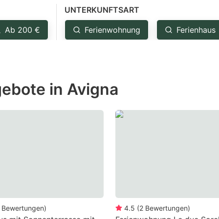
UNTERKUNFTSART
estion
ark
Ab 200 €
Ferienwohnung
Ferienhaus
ey
t
ebote in Avigna
e
eyboard
ortcuts
r
hanging
tes.
Bewertungen
)
4.5
(
2
Bewertungen
)