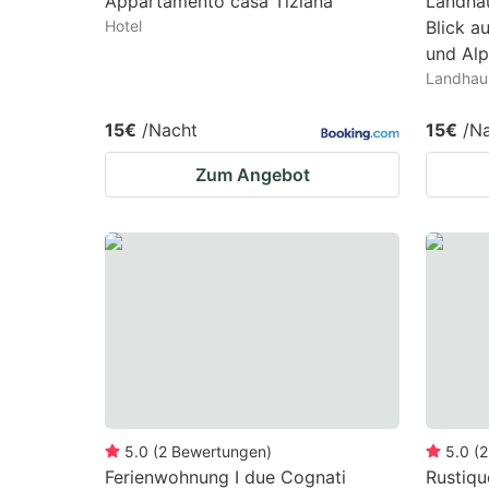
Appartamento casa Tiziana
Landhau
Hotel
Blick a
und Al
Landhaus
15€
/Nacht
15€
/N
Zum Angebot
5.0
(
2
Bewertungen
)
5.0
(
2
Ferienwohnung I due Cognati
Rustiqu