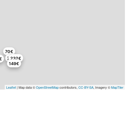
70€
70€
232€
€
149€
Leaflet
| Map data ©
OpenStreetMap
contributors,
CC-BY-SA
, Imagery ©
MapTiler