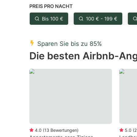
PREIS PRO NACHT
question
qu
mark
m
Bis 100 €
100 € - 199 €
key
k
to
to
Sparen Sie bis zu 85%
get
ge
Die besten Airbnb-Ang
the
th
keyboard
k
shortcuts
sh
for
fo
changing
c
dates.
da
4.0
(
13
Bewertungen
)
5.0
(
2