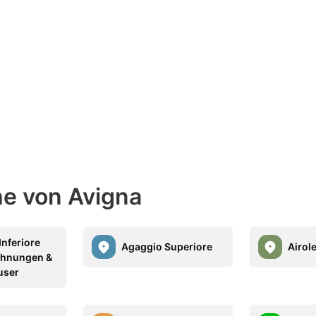
he von Avigna
Inferiore
Agaggio Superiore
Airol
ohnungen &
user