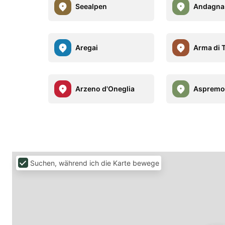
Seealpen
Andagna
Aregai
Arma di 
Arzeno d'Oneglia
Aspremo
Suchen, während ich die Karte bewege