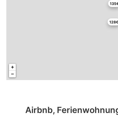
135
128
+
−
Airbnb, Ferienwohnung