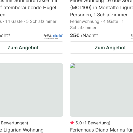
s mit Sonnenterrasse mit
Ferienwohnung Le due Sorel
uf atemberaubende Hügel
(MOL100) in Montalto Ligure
pen
Personen, 1 Schlafzimmer
 · 14 Gäste · 5 Schlafzimmer
Ferienwohnung · 4 Gäste · 1
Schlafzimmer
acht
*
25€
/Nacht
*
Zum Angebot
Zum Angebot
Bewertungen
)
5.0
(
1
Bewertung
)
e Ligurian Wohnung
Ferienhaus Diano Marina für