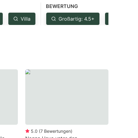
BEWERTUNG
Villa
Großartig: 4.5+
Sehr gut
5.0
(
7
Bewertungen
)