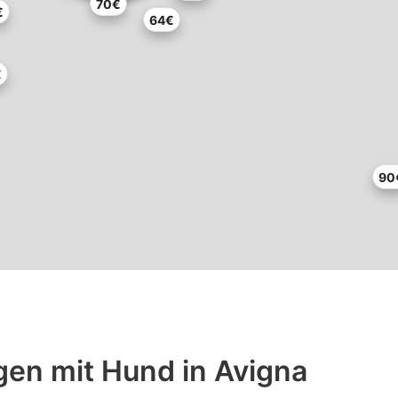
70€
€
64€
€
90
en mit Hund in Avigna