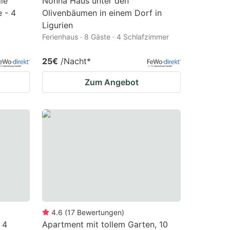
le
Nonna Haus unter den
 - 4
Olivenbäumen in einem Dorf in
Ligurien
Ferienhaus · 8 Gäste · 4 Schlafzimmer
25€
/Nacht
*
Zum Angebot
4.6
(
17
Bewertungen
)
 4
Apartment mit tollem Garten, 10