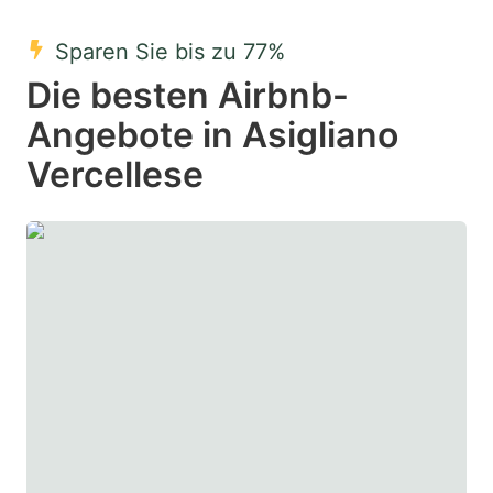
mark
mark
Sparen Sie bis zu 77%
key
key
Die besten Airbnb-
to
to
get
get
Angebote in Asigliano
the
the
Vercellese
keyboard
keyboard
shortcuts
shortcuts
for
for
changing
changing
dates.
dates.