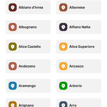
Albiano d'Ivrea
Albonese
Albugnano
Alfiano Natta
Alice Castello
Alice Superiore
Andezeno
Anzasco
Aramengo
Arborio
Arignano
Arro