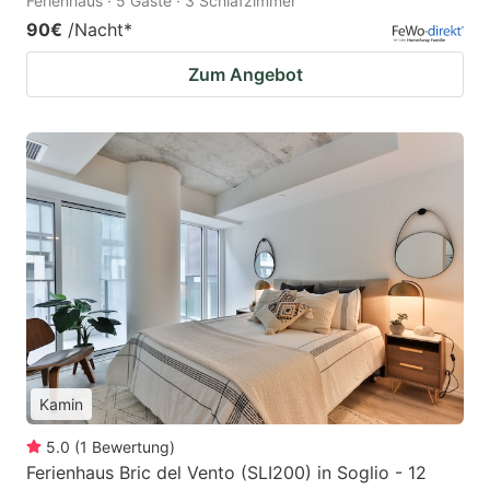
Ferienhaus · 5 Gäste · 3 Schlafzimmer
90€
/Nacht
*
Zum Angebot
Kamin
5.0
(
1
Bewertung
)
Ferienhaus Bric del Vento (SLI200) in Soglio - 12