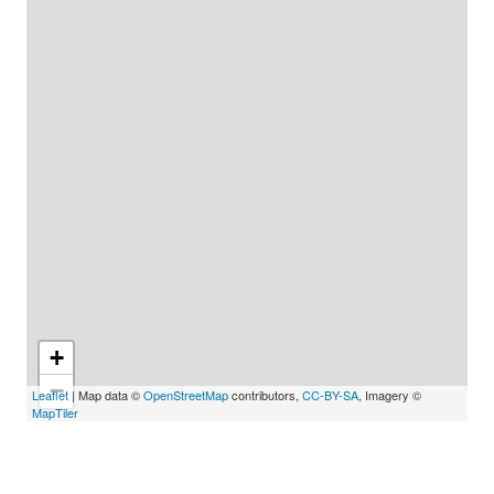
+
−
Leaflet
| Map data ©
OpenStreetMap
contributors,
CC-BY-SA
, Imagery ©
MapTiler