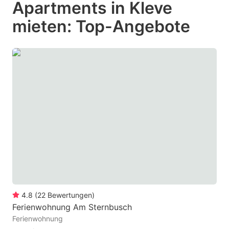
Apartments in Kleve
key
key
mieten: Top-Angebote
to
to
get
get
the
the
keyboard
keyboard
shortcuts
shortcuts
for
for
changing
changing
dates.
dates.
4.8
(
22
Bewertungen
)
Ferienwohnung Am Sternbusch
Ferienwohnung