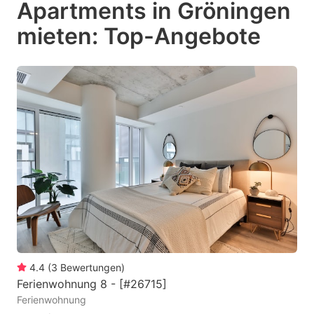
Apartments in Gröningen
key
key
mieten: Top-Angebote
to
to
get
get
the
the
keyboard
keyboard
shortcuts
shortcuts
for
for
changing
changing
dates.
dates.
4.4
(
3
Bewertungen
)
Ferienwohnung 8 - [#26715]
Ferienwohnung