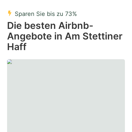
mark
mark
Sparen Sie bis zu 73%
key
key
Die besten Airbnb-
to
to
get
get
Angebote in Am Stettiner
the
the
Haff
keyboard
keyboard
shortcuts
shortcuts
for
for
changing
changing
dates.
dates.