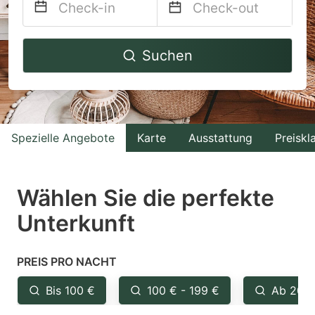
Navigate
Navigate
Suchen
forward
backward
to
to
interact
interact
with
with
Spezielle Angebote
Karte
Ausstattung
Preiskl
the
the
calendar
calendar
and
and
Wählen Sie die perfekte
select
select
Unterkunft
a
a
date.
date.
PREIS PRO NACHT
Press
Press
the
the
Bis 100 €
100 € - 199 €
Ab 200
question
question