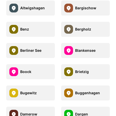
Altwigshagen
Bargischow
Benz
Bergholz
Berliner See
Blankensee
Boock
Brietzig
Bugewitz
Buggenhagen
Damerow
Dargen