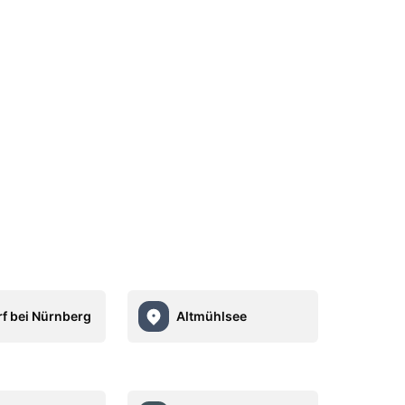
rf bei Nürnberg
Altmühlsee