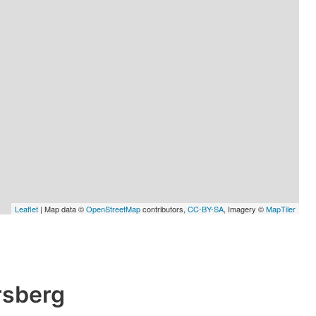
Leaflet
| Map data ©
OpenStreetMap
contributors,
CC-BY-SA
, Imagery ©
MapTiler
rsberg