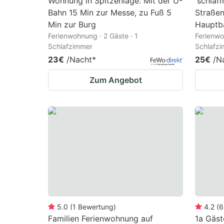
Wohnung in Spitzenlage: Mit der U-
'schlaf
Bahn 15 Min zur Messe, zu Fuß 5
Straße
Min zur Burg
Hauptb
Ferienwohnung · 2 Gäste · 1
Ferienwo
Schlafzimmer
Schlafz
23€
/Nacht
*
25€
/N
Zum Angebot
5.0
(
1
Bewertung
)
4.2
(
6
Familien Ferienwohnung auf
1a Gäs