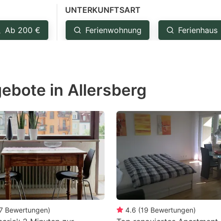
UNTERKUNFTSART
estion
ark
Ab 200 €
Ferienwohnung
Ferienhaus
ey
t
ebote in Allersberg
e
eyboard
ortcuts
r
hanging
tes.
7
Bewertungen
)
4.6
(
19
Bewertungen
)