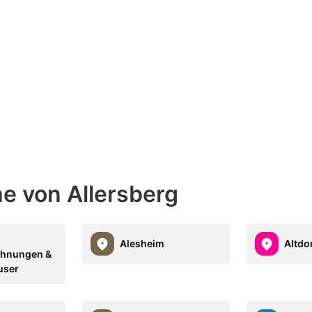
he von Allersberg
Alesheim
Altdo
ohnungen &
user