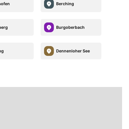
hofen
Berching
berg
Burgoberbach
ng
Dennenloher See