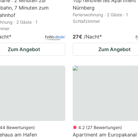
marie': 2 Minuten zur
Top renoviertes Apartment 
nbahn, 7 Minuten zum
Nürnberg
ahnhof
Ferienwohnung · 2 Gäste · 1
Schlafzimmer
hnung · 2 Gäste · 1
immer
acht
*
27€
/Nacht
*
Zum Angebot
Zum Angebot
44
Bewertungen
)
4.2
(
27
Bewertungen
)
tehaus am Hafen
Apartment am Europakanal