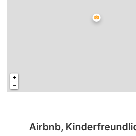
+
−
Airbnb, Kinderfreundl