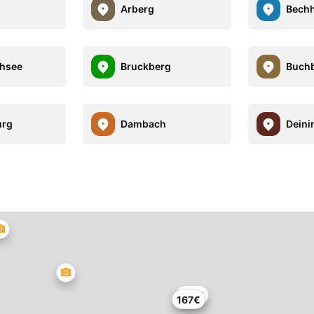
Arberg
Bech
hsee
Bruckberg
Buch
urg
Dambach
Deini
127€
167€