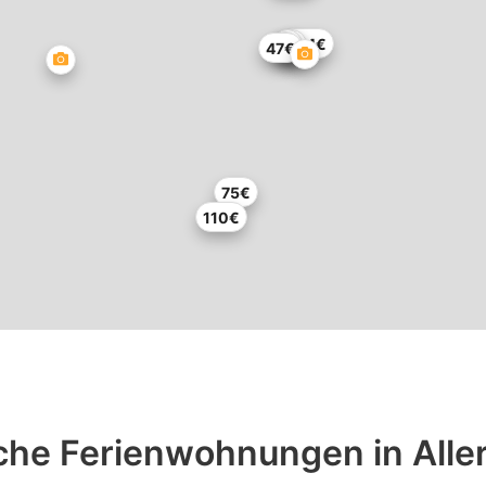
224€
47€
75€
110€
iche Ferienwohnungen in Alle