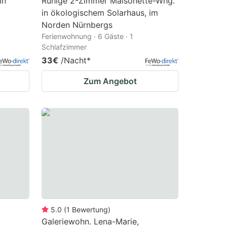
in
Ruhige 2-Zimmer Maisonette-Whg.
in ökologischem Solarhaus, im
Norden Nürnbergs
Ferienwohnung · 6 Gäste · 1
Schlafzimmer
33€
/Nacht
*
Zum Angebot
5.0
(
1
Bewertung
)
Galeriewohn. Lena-Marie,