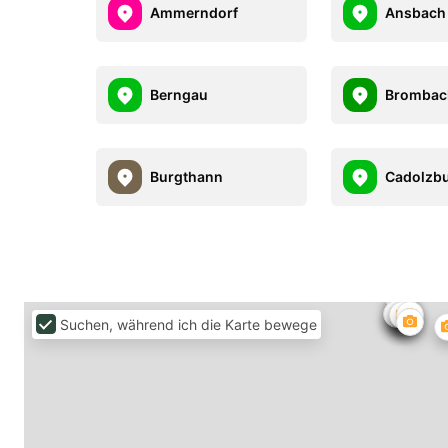
Ammerndorf
Ansbach
Berngau
Brombac
Burgthann
Cadolzb
Suchen, während ich die Karte bewege