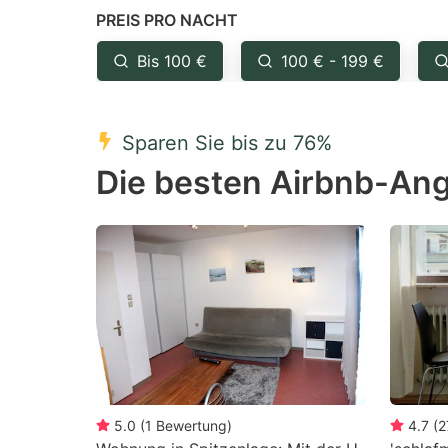
PREIS PRO NACHT
question
qu
mark
m
Bis 100 €
100 € - 199 €
key
k
to
to
Sparen Sie bis zu 76%
get
ge
Die besten Airbnb-Ang
the
th
keyboard
k
shortcuts
sh
for
fo
changing
c
dates.
da
5.0
(
1
Bewertung
)
4.7
(
2