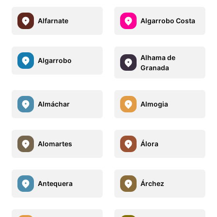
Alfarnate
Algarrobo Costa
Alhama de
Algarrobo
Granada
Almáchar
Almogia
Alomartes
Álora
Antequera
Árchez