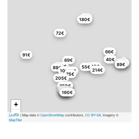
85€
180€
72€
66€
91€
40€
69€
117€
141€
114€
89€
225€
208€
55€
89€
214€
100€
93€
75€
205€
20€
20€
350€
80€
80€
93€
71€
40€
70€
160€
+
−
Leaflet
| Map data ©
OpenStreetMap
contributors,
CC-BY-SA
, Imagery ©
MapTiler