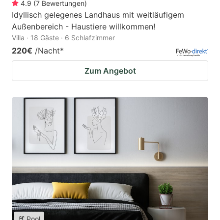
4.9
(
7
Bewertungen
)
Idyllisch gelegenes Landhaus mit weitläufigem
Außenbereich - Haustiere willkommen!
Villa · 18 Gäste · 6 Schlafzimmer
220€
/Nacht
*
Zum Angebot
Pool