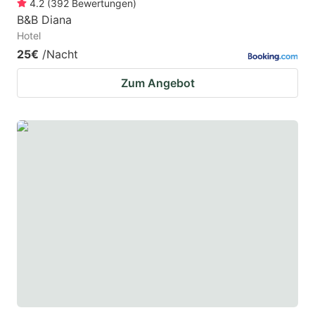
4.2
(
392
Bewertungen
)
B&B Diana
Hotel
25€
/Nacht
Zum Angebot