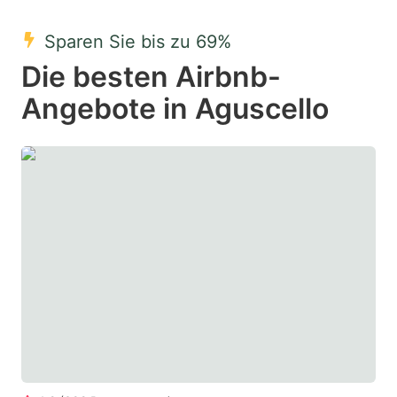
mark
mark
Sparen Sie bis zu 69%
key
key
Die besten Airbnb-
to
to
get
get
Angebote in Aguscello
the
the
keyboard
keyboard
shortcuts
shortcuts
for
for
changing
changing
dates.
dates.