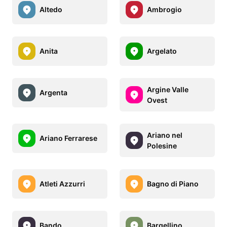
Altedo
Ambrogio
Anita
Argelato
Argine Valle
Argenta
Ovest
Ariano nel
Ariano Ferrarese
Polesine
Atleti Azzurri
Bagno di Piano
Bando
Bargellino