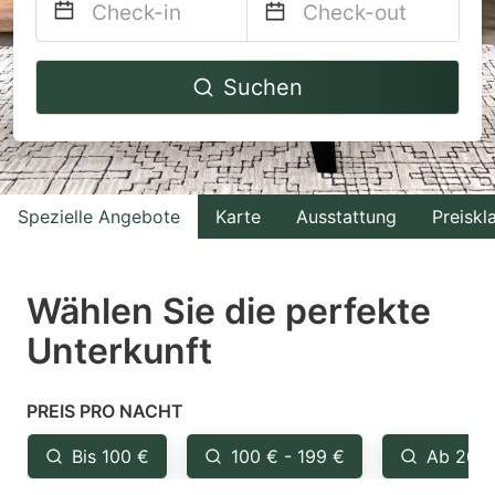
Navigate
Navigate
Suchen
forward
backward
to
to
interact
interact
with
with
Spezielle Angebote
Karte
Ausstattung
Preiskl
the
the
calendar
calendar
and
and
Wählen Sie die perfekte
select
select
Unterkunft
a
a
date.
date.
PREIS PRO NACHT
Press
Press
the
the
Bis 100 €
100 € - 199 €
Ab 200
question
question